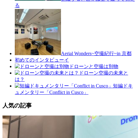
る
Aerial Wonders~空撮紀行~in 京都
初めてのインタビューイ
ドローンと空撮は別物
ドローン空撮の未来と
は？
短編ドキ
ュメンタリー「Conflict in Cusco」
人気の記事