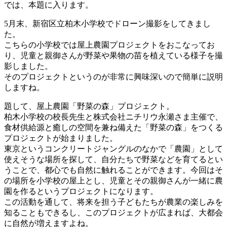
では、本題に入ります。
5月末、新宿区立柏木小学校でドローン撮影をしてきまし
た。
こちらの小学校では屋上農園プロジェクトをおこなってお
り、児童と親御さんが野菜や果物の苗を植えている様子を撮
影しました。
そのプロジェクトというのが非常に興味深いので簡単に説明
しますね。
題して、屋上農園「野菜の森」プロジェクト。
柏木小学校の校長先生と株式会社ニチリウ永瀬さま主催で、
食材供給源と癒しの空間を兼ね備えた「野菜の森」をつくる
プロジェクトが始まりました。
東京というコンクリートジャングルのなかで「農園」として
使えそうな場所を探して、自分たちで野菜などを育てるとい
うことで、都心でも自然に触れることができます。今回はそ
の場所を小学校の屋上とし、児童とその親御さんが一緒に農
園を作るというプロジェクトになります。
この活動を通して、将来を担う子どもたちが農業の楽しみを
知ることもできるし、このプロジェクトが広まれば、大都会
に自然が増えますよね。