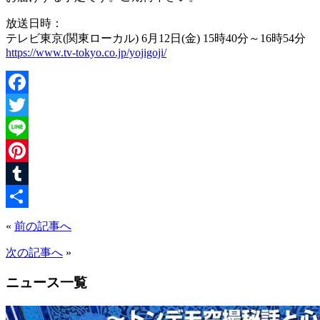
放送日時：
テレビ東京(関東ローカル) 6月12日(金) 15時40分～16時54分
https://www.tv-tokyo.co.jp/yojigoji/
Facebook
Twitter
Line
Pinterest
Tumblr
共
«
前の記事へ
有
次の記事へ
»
ニュース一覧