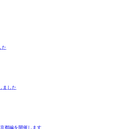
した
たしました
aki」京都編を開催します