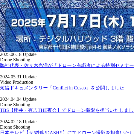
2025.06.18 Update
Drone Shooting
弊社代表・佐々木光洋が「ドローン有識者による特別セミナー
2024.05.31 Update
Video Production
短編ドキュメンタリー「Conflict in Cusco」を公開しました
2024.04.04 Update
Drone Shooting
TBS【櫻井・有吉THE夜会】でドローン撮影を担当いたしまし
2024.02.18 Update
Drone Shooting
日本テレビ【ザ!鉄腕!DASH!!】にてドローン撮影を担当いた