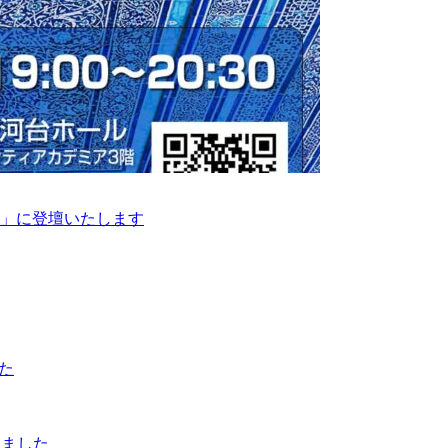
」に登壇いたします
た
しました